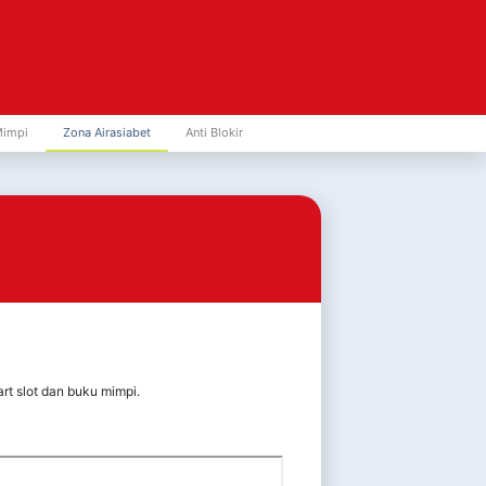
Mimpi
Zona Airasiabet
Anti Blokir
art slot dan buku mimpi.