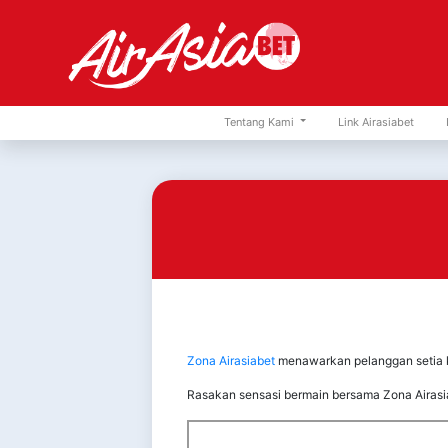
Tentang Kami
Link Airasiabet
Zona Airasiabet
menawarkan pelanggan setia kami
Rasakan sensasi bermain bersama Zona Airasi