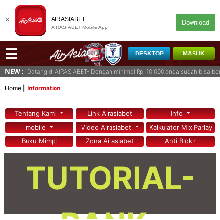
×
AIRASIABET
Download
AIRASIABET Mobile App
☰
DESKTOP
MASUK
NEW :
elamat Datang di AIRASIABET- Dengan minimal Rp. 10,000 anda sudah bisa berm
Home
Information
Tentang Kami
Link Airasiabet
Info
mobile
Video Airasiabet
Kalkulator Mix Parlay
Buku Mimpi
Zona Airasiabet
Anti Blokir
TUTORIAL-