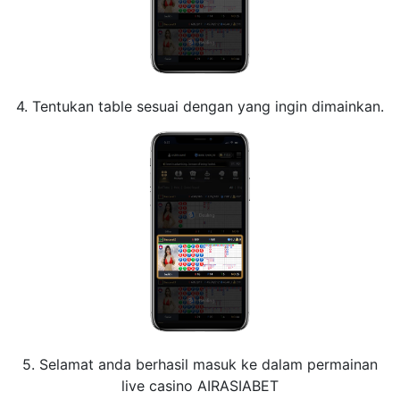
4. Tentukan table sesuai dengan yang ingin dimainkan.
5. Selamat anda berhasil masuk ke dalam permainan
live casino AIRASIABET