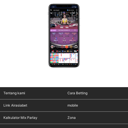
Tentang kami
Cara Betting
Link Airasiabet
mobile
Kalkulator Mix Parlay
Zona