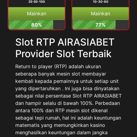
25-50-100
10-30-60
Mainkan
Mainkan
80%
77%
Slot RTP AIRASIABET
Provider Slot Terbaik
Return to player (RTP) adalah ukuran
seberapa banyak mesin slot membayar
kembali kepada pemainnya untuk setiap unit
yang dipertaruhkan . Ini juga bisa dinyatakan
sebagai nilai persentase Slot RTP AIRASIABET
dan hampir selalu di bawah 100%. Perbedaan
antara 100% dan RTP mesin slot dikenal
sebagai tepi rumah, hal ini adalah keuntungan
matematis yang memungkinkan kasino
menghasilkan keuntungan dalam jangka