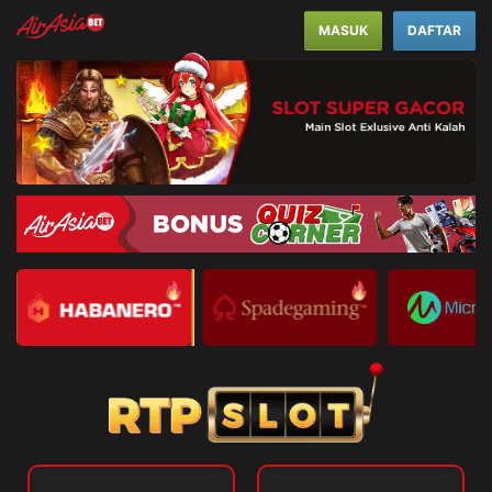
MASUK
DAFTAR