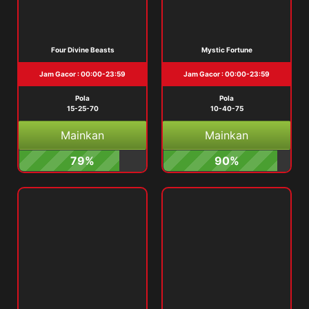
Four Divine Beasts
Mystic Fortune
Jam Gacor : 00:00-23:59
Jam Gacor : 00:00-23:59
Pola
Pola
15-25-70
10-40-75
Mainkan
Mainkan
79%
90%