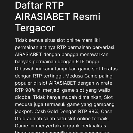
Daftar RTP
AIRASIABET Resmi
Tergacor
Tidak semua situs slot online memiliki
permainan artinya RTP permainan bervariasi.
AIRASIABET dengan bangga menawarkan
banyak permainan dengan RTP tinggi.
Dibawah ini kami tampilkan game slot teratas
dengan RTP tertinggi. Medusa Game paling
populer di slot AIRASIABET dengan winrate
RTP 98% ini menjadi game slot yang wajib
dicoba. Tidak hanya mudah dimainkan, Slot
medusa juga termasuk game yang gampang
jackpot. Cash Gold Dengan RTP 98%, Cash
Gold adalah salah satu slot online terbaik.
Game ini menyertakan grafik berkualitas
tinggi yang menampilkan desain memukau.