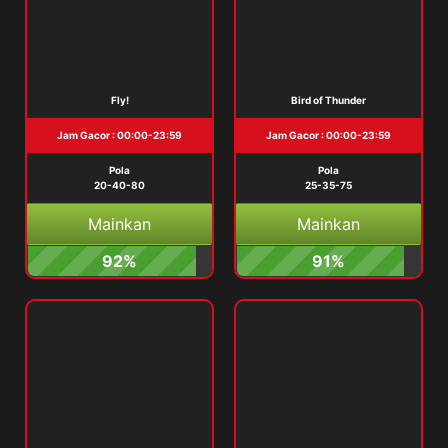
Fly!
Bird of Thunder
Jam Gacor : 00:00-23:59
Jam Gacor : 00:00-23:59
Pola
Pola
20-40-80
25-35-75
Mainkan
Mainkan
92%
91%