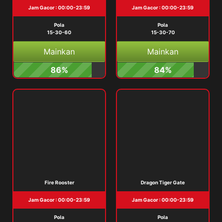
Jam Gacor : 00:00-23:59
Jam Gacor : 00:00-23:59
Pola
Pola
15-30-60
15-30-70
Mainkan
Mainkan
86%
84%
Fire Rooster
Dragon Tiger Gate
Jam Gacor : 00:00-23:59
Jam Gacor : 00:00-23:59
Pola
Pola