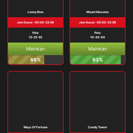
Loony Blox
Mount Mazuma
Jam Gacor : 00:00-23:59
Jam Gacor : 00:00-23:59
Pola
Pola
15-25-55
10-40-80
Mainkan
Mainkan
66%
93%
Ways Of Fortune
Candy Tower