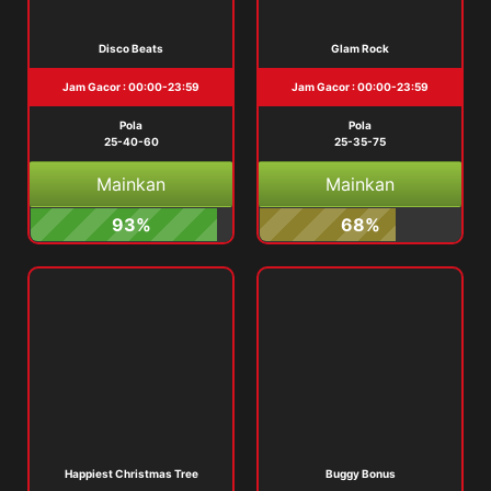
Disco Beats
Glam Rock
Jam Gacor : 00:00-23:59
Jam Gacor : 00:00-23:59
Pola
Pola
25-40-60
25-35-75
Mainkan
Mainkan
93%
68%
Happiest Christmas Tree
Buggy Bonus