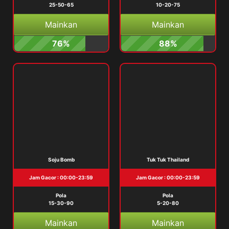
25-50-65
10-20-75
Mainkan
Mainkan
76%
88%
Soju Bomb
Tuk Tuk Thailand
Jam Gacor : 00:00-23:59
Jam Gacor : 00:00-23:59
Pola
Pola
15-30-90
5-20-80
Mainkan
Mainkan