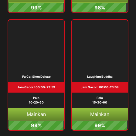
99%
98%
Fa Cai Shen Deluxe
Laughing Buddha
Jam Gacor : 00:00-23:59
Jam Gacor : 00:00-23:59
Pola
Pola
10-20-60
15-30-60
Mainkan
Mainkan
99%
99%