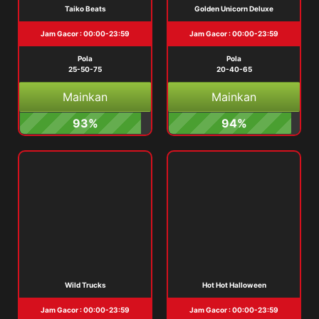
Taiko Beats
Golden Unicorn Deluxe
Jam Gacor : 00:00-23:59
Jam Gacor : 00:00-23:59
Pola
Pola
25-50-75
20-40-65
Mainkan
Mainkan
93%
94%
Wild Trucks
Hot Hot Halloween
Jam Gacor : 00:00-23:59
Jam Gacor : 00:00-23:59