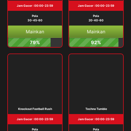
Jam Gacor : 00:00-23:59
Jam Gacor : 00:00-23:59
Pola
Pola
30-45-60
20-40-60
Mainkan
Mainkan
79%
92%
Knockout Football Rush
Techno Tumble
Jam Gacor : 00:00-23:59
Jam Gacor : 00:00-23:59
Pola
Pola