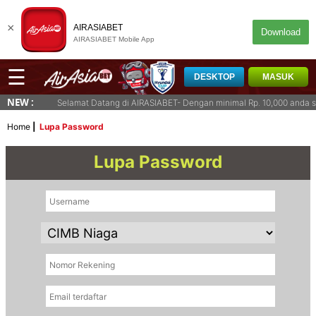
×
AIRASIABET
Download
AIRASIABET Mobile App
☰
DESKTOP
MASUK
NEW :
Selamat Datang di AIRASIABET- Dengan minimal Rp. 10,000 anda s
Home
Lupa Password
Lupa Password